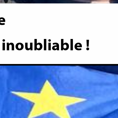
e
 inoubliable !