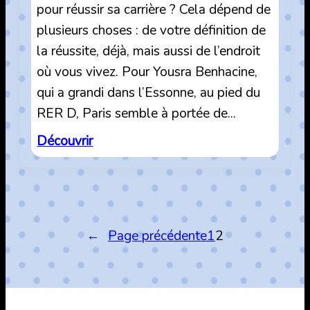
pour réussir sa carrière ? Cela dépend de
plusieurs choses : de votre définition de
la réussite, déjà, mais aussi de l’endroit
où vous vivez. Pour Yousra Benhacine,
qui a grandi dans l’Essonne, au pied du
RER D, Paris semble à portée de…
:
Découvrir
Vivre
à
l’ombre
de
←
Page précédente
1
2
la
Ville
Lumière.