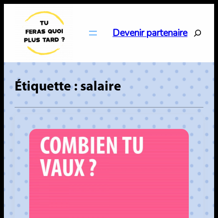
Aller
au
Search
Devenir partenaire
contenu
Étiquette :
salaire