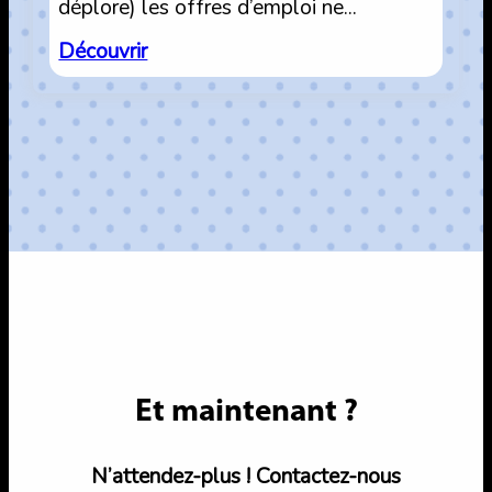
déplore) les offres d’emploi ne…
:
Découvrir
Augmentation
:
comment
négocier
mon
salaire
?
Et maintenant ?
N’attendez-plus ! Contactez-nous