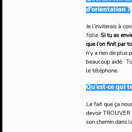
d’orientation ?
Je l’inviterais à c
folle.
Si tu as envi
que l’on finit par 
n’y a rien de plus
beaucoup aidé. To
le téléphone.
Qu’est-ce qui t
Le fait que ça nou
devoir TROUVER Q
son chemin dans la 