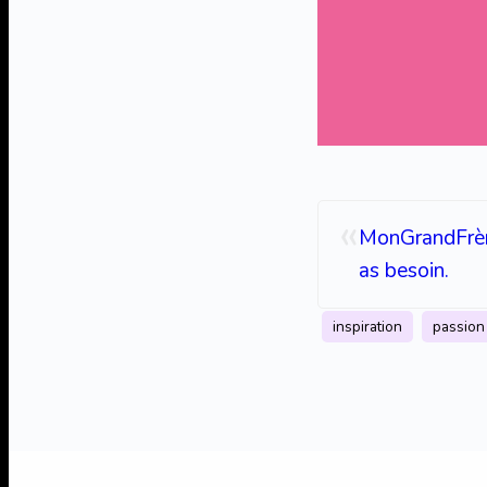
«
MonGrandFrère
as besoin.
inspiration
passion