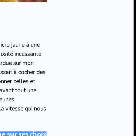
cro jaune à une
osité incessante
perdue sur mon
ussait à cocher des
nner celles et
 avant tout une
jeunes
 la vitesse qui nous
e sur ses choix