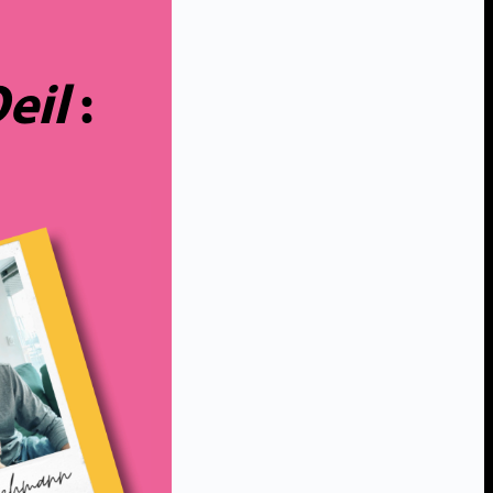
eil
: