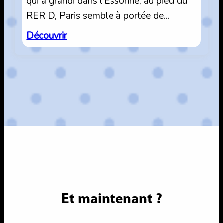
qui a grandi dans l’Essonne, au pied du
RER D, Paris semble à portée de…
:
Découvrir
Vivre
à
l’ombre
de
la
Ville
Lumière.
Et maintenant ?