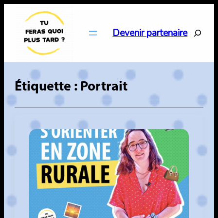
Aller
au
Search
Devenir partenaire
contenu
Étiquette :
Portrait