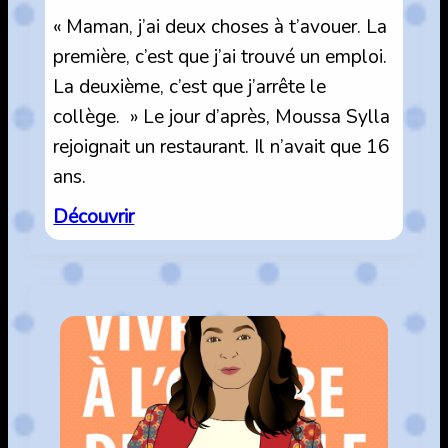
« Maman, j’ai deux choses à t’avouer. La
première, c’est que j’ai trouvé un emploi.
La deuxième, c’est que j’arrête le
collège. » Le jour d’après, Moussa Sylla
rejoignait un restaurant. Il n’avait que 16
ans.
:
Découvrir
Gagner
sa
vie
dès
16
ans.