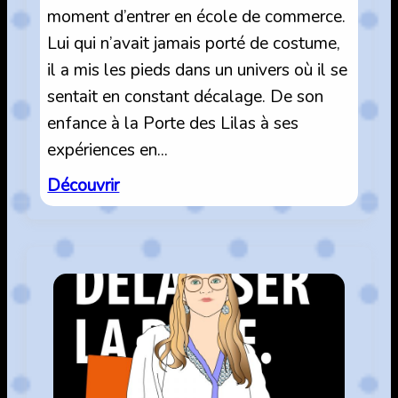
moment d’entrer en école de commerce.
Lui qui n’avait jamais porté de costume,
il a mis les pieds dans un univers où il se
sentait en constant décalage. De son
enfance à la Porte des Lilas à ses
expériences en…
:
Découvrir
École
de
commerce
:
s’endetter
à
20