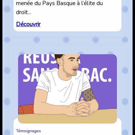
menée du Pays Basque à l’élite du
droit…
:
Découvrir
S’orienter
en
zone
rurale
Témoignages