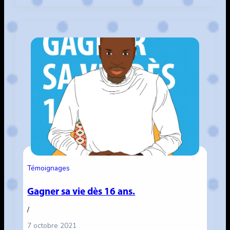
Délaisser
la
robe.
Témoignages
Gagner sa vie dès 16 ans.
/
7 octobre 2021